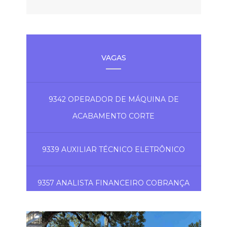
VAGAS
9342 OPERADOR DE MÁQUINA DE
ACABAMENTO CORTE
9339 AUXILIAR TÉCNICO ELETRÔNICO
9357 ANALISTA FINANCEIRO COBRANÇA