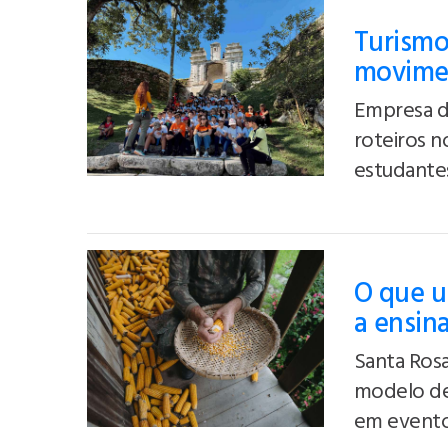
Turismo
movimen
Empresa de
roteiros n
estudante
O que u
a ensin
Santa Rosa
modelo de
em evento