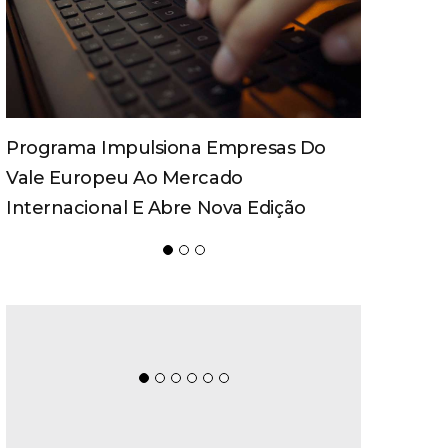
Spaten Tisch Chega À Oktoberfest De
Blumenau Para Celebrar O Ritual Da
Cerveja E Dos Encontros