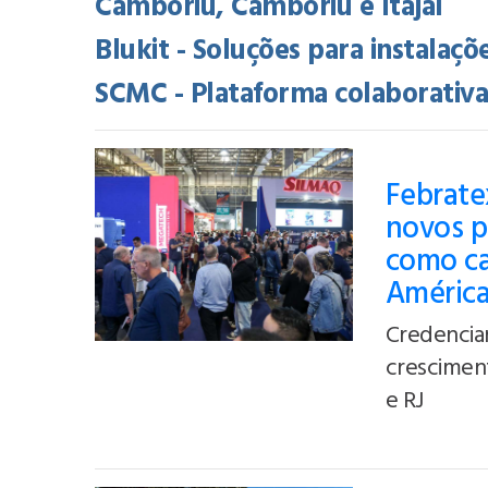
Camboriú, Camboriú e Itajaí
Blukit - Soluções para instalaçõ
SCMC - Plataforma colaborativ
Febratex
novos p
como cap
Améric
Credencia
crescimen
e RJ