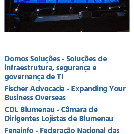
Domos Soluções - Soluções de
infraestrutura, segurança e
governança de TI
Fischer Advocacia - Expanding Your
Business Overseas
CDL Blumenau - Câmara de
Dirigentes Lojistas de Blumenau
Fenainfo - Federação Nacional das