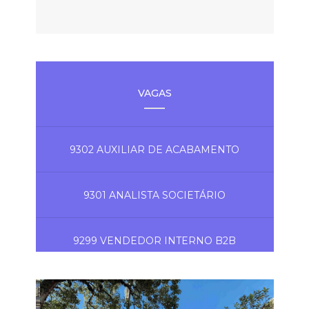
VAGAS
9302 AUXILIAR DE ACABAMENTO
9301 ANALISTA SOCIETÁRIO
9299 VENDEDOR INTERNO B2B