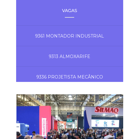
VAGAS
9361 MONTADOR INDUSTRIAL
9313 ALMOXARIFE
9336 PROJETISTA MECÂNICO