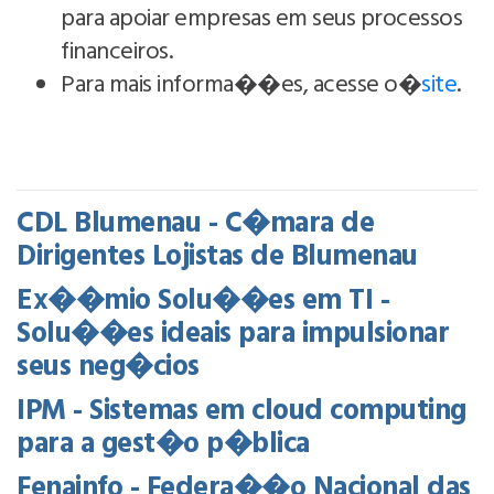
para apoiar empresas em seus processos
financeiros.
Para mais informa��es, acesse o�
site
.
CDL Blumenau - C�mara de
Dirigentes Lojistas de Blumenau
Ex��mio Solu��es em TI -
Solu��es ideais para impulsionar
seus neg�cios
IPM - Sistemas em cloud computing
para a gest�o p�blica
Fenainfo - Federa��o Nacional das