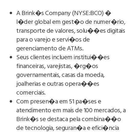
A Brink�s Company (NYSE:BCO) �
l�der global em gest�o de numer�rio,
transporte de valores, solu��es digitais
para o varejo e servi�os de
gerenciamento de ATMs.
Seus clientes incluem institui��es
financeiras, varejistas, �rg�os
governamentais, casas da moeda,
joalherias e outras opera��es
comerciais.
Com presen�a em 51 pa�ses e
atendimento em mais de 100 mercados, a
Brink�s se destaca pela combina��o
de tecnologia, seguran�a e efici�ncia