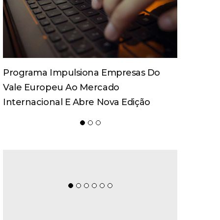
Spaten Tisch Chega À Oktoberfest De
Blumenau Para Celebrar O Ritual Da
Cerveja E Dos Encontros