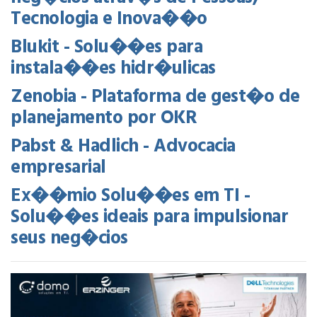
Tecnologia e Inova��o
Blukit - Solu��es para
instala��es hidr�ulicas
Zenobia - Plataforma de gest�o de
planejamento por OKR
Pabst & Hadlich - Advocacia
empresarial
Ex��mio Solu��es em TI -
Solu��es ideais para impulsionar
seus neg�cios