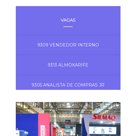
VAGAS
9309 VENDEDOR INTERNO
9313 ALMOXARIFE
9305 ANALISTA DE COMPRAS JR