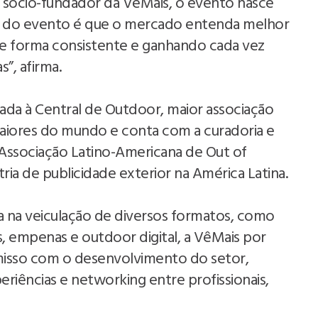
 e sócio-fundador da VêMais, o evento nasce
ia do evento é que o mercado entenda melhor
e forma consistente e ganhando cada vez
s”, afirma.
Programa Impulsiona Empresas Do
iada à Central de Outdoor, maior associação
Vale Europeu Ao Mercado
aiores do mundo e conta com a curadoria e
Internacional E Abre Nova Edição
Associação Latino-Americana de Out of
ria de publicidade exterior na América Latina.
a na veiculação de diversos formatos, como
os, empenas e outdoor digital, a VêMais por
isso com o desenvolvimento do setor,
iências e networking entre profissionais,