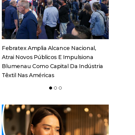
Turismo Pedagógico Ganha Força E
Movimenta Economia Em Santa
a
Catarina