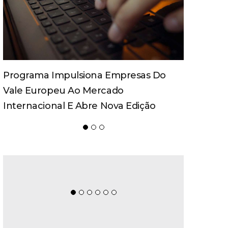
Spaten Tisch Chega À Oktoberfest De
Blumenau Para Celebrar O Ritual Da
Cerveja E Dos Encontros