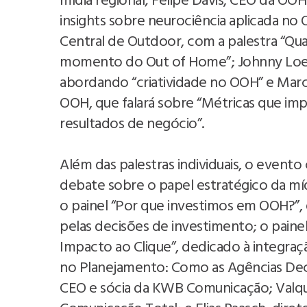
mídia regional; Felipe Davis, CEO da OOH
insights sobre neurociência aplicada no 
Central de Outdoor, com a palestra “Qu
momento do Out of Home”; Johnny Loew
abordando “criatividade no OOH” e Marc
OOH, que falará sobre “Métricas que i
resultados de negócio”.
Além das palestras individuais, o event
debate sobre o papel estratégico da mí
o painel “Por que investimos em OOH?”, 
pelas decisões de investimento; o pain
Impacto ao Clique”, dedicado à integração
no Planejamento: Como as Agências Deci
CEO e sócia da KWB Comunicação; Valquír