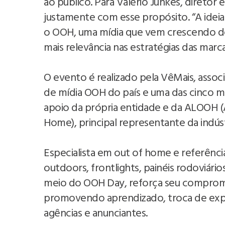
ao público. Para Valério Junkes, diretor
justamente com esse propósito. “A ide
o OOH, uma mídia que vem crescendo d
mais relevância nas estratégias das marca
O evento é realizado pela VêMais, assoc
de mídia OOH do país e uma das cinco m
apoio da própria entidade e da ALOOH (
Home), principal representante da indúst
Especialista em out of home e referênci
outdoors, frontlights, painéis rodoviári
meio do OOH Day, reforça seu comprom
promovendo aprendizado, troca de exper
agências e anunciantes.