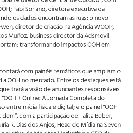
 Brasil e diretor da Central de Outdoor, com
OOH; Fabi Soriano, diretora executiva da
ando os dados encontram as ruas: o novo
en, diretor de criação na Agência WOOP,
os Muñoz, business director da Adsmovil
mportam: transformando impactos OOH em
Febratex Amplia Alcance Nacional,
Atrai Novos Públicos E Impulsiona
Blumenau Como Capital Da Indústri
o contará com painéis temáticos que ampliam o
Têxtil Nas Américas
dia OOH no mercado. Entre os destaques está
que trará a visão de anunciantes responsáveis
el “OOH + Online: A Jornada Completa do
 entre mídia física e digital; e o painel “OOH
dem”, com a participação de Talita Beber,
ia R. Dias dos Anjos, Head de Mídia na Seven