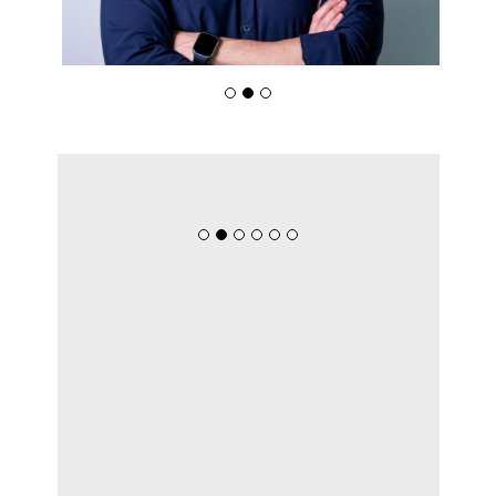
De Pai Para Filho: Negócio Familiar
Chega À 3ª Geração Com Mais De 400
Colaboradores