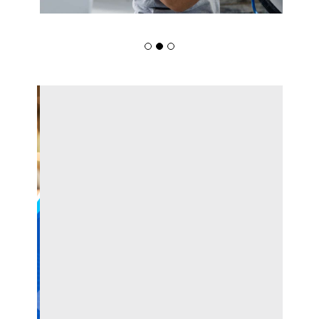
Indústria Catarinense Lidera
Contratação De Mulheres No Brasil