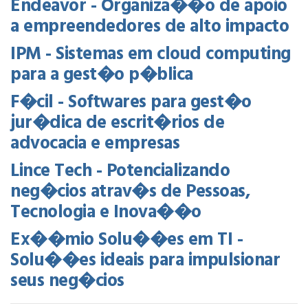
Endeavor - Organiza��o de apoio
a empreendedores de alto impacto
IPM - Sistemas em cloud computing
para a gest�o p�blica
F�cil - Softwares para gest�o
jur�dica de escrit�rios de
advocacia e empresas
Lince Tech - Potencializando
neg�cios atrav�s de Pessoas,
Tecnologia e Inova��o
Ex��mio Solu��es em TI -
Solu��es ideais para impulsionar
seus neg�cios