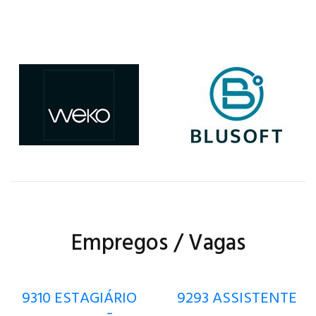
Itajaí Shopping traz 4
novas operações e
amplia mix de moda e
gastronomia na região