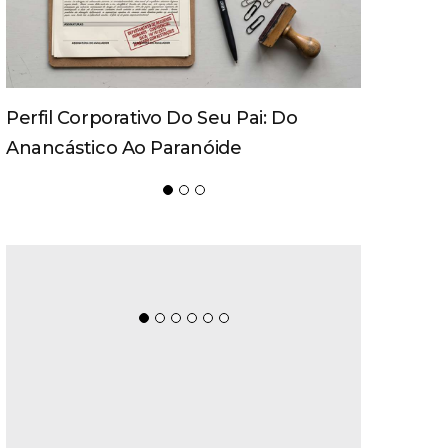
Movecta Marca Presença Na
Logistique 2026 Com Soluções
Integradas E Participação Em Painel