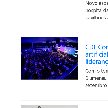
Novo espaç
hospitalid
pavilhões
CDL Con
artifici
lideran
Com o tem
Blumenau 
setembro