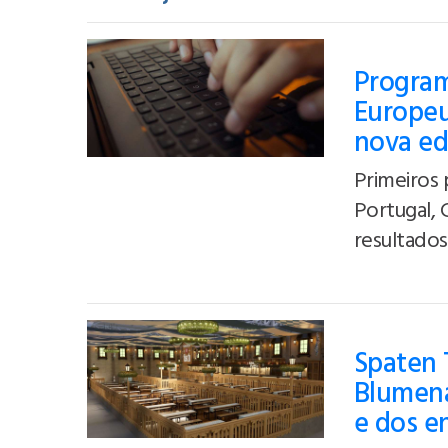
Program
Europeu
nova ed
Primeiros 
Portugal, 
resultados 
Spaten 
Blumena
e dos e