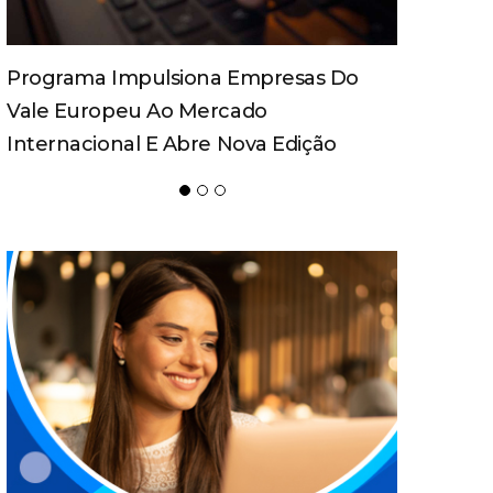
Spaten Tisch Chega À Oktoberfest De
Blumenau Para Celebrar O Ritual Da
Cerveja E Dos Encontros