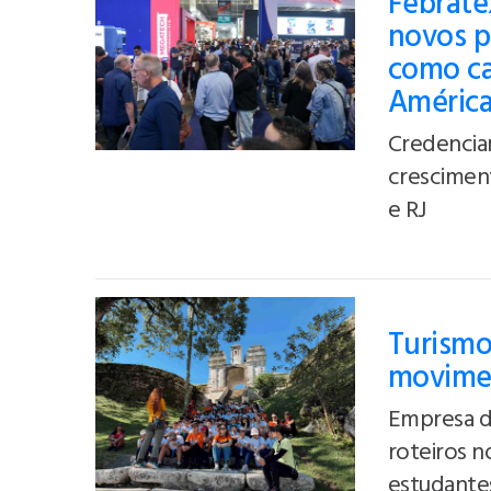
Febratex
novos p
como cap
Améric
Credencia
crescimen
e RJ
Turismo
movimen
Empresa de
roteiros n
estudante