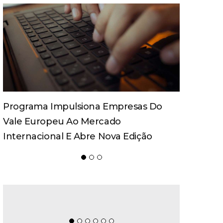
Spaten Tisch Chega À Oktoberfest De
Blumenau Para Celebrar O Ritual Da
Cerveja E Dos Encontros