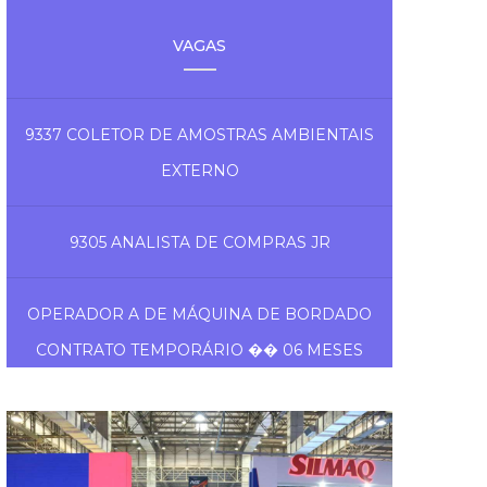
VAGAS
9337 COLETOR DE AMOSTRAS AMBIENTAIS
EXTERNO
9305 ANALISTA DE COMPRAS JR
OPERADOR A DE MÁQUINA DE BORDADO
CONTRATO TEMPORÁRIO �� 06 MESES