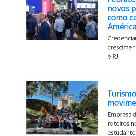
novos p
como cap
Améric
Credencia
crescimen
e RJ
Turismo
movimen
Empresa de
roteiros n
estudante