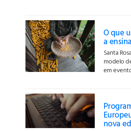
O que u
a ensin
Santa Rosa
modelo de
em evento
Program
Europeu
nova ed