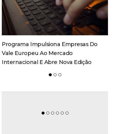
Spaten Tisch Chega À Oktoberfest De
Blumenau Para Celebrar O Ritual Da
Cerveja E Dos Encontros