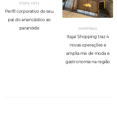
As mais lidas
STOPA TOYS
Perfil corporativo do seu
pai: do anancástico ao
paranóide
SHOPPINGS
Itajaí Shopping traz 4
novas operações e