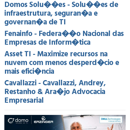
Domos Solu��es - Solu��es de
infraestrutura, seguran�a e
governan�a de TI
Fenainfo - Federa��o Nacional das
Empresas de Inform�tica
Asset TI - Maximize recursos na
nuvem com menos desperd�cio e
mais efici�ncia
Cavallazzi - Cavallazzi, Andrey,
Restanho & Ara�jo Advocacia
Empresarial